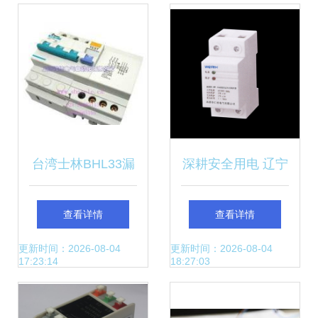
品库实用指南
全的坚固防线
台湾士林BHL33漏
深耕安全用电 辽宁
电断路器与空气开
正泰高品质自复位
查看详情
查看详情
关 可靠保护您的电
过欠压保护器全面
更新时间：2026-08-04
更新时间：2026-08-04
17:23:14
18:27:03
路安全
解析