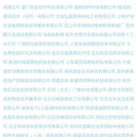
有限公司
厦门友姿软件科技有限公司
成都瑞聘科技有限公司
硕尼姆
通讯技术（深圳）有限公司
大连弘森园林绿化工程有限公司
上海沪深
企业集团财税咨询服务有限公司
昆山市张浦镇创惟德精密机械厂
贵州
酿之道酒业有限公司
海南电影网
程力专用汽车股份有限公司销售十三
分公司
广西阳仕机电科技有限公司
上海金恒德网络技术有限公司
大
连摩恩婚庆礼仪有限公司
北京沅顺康酒店管理
北京程宏达商贸有限公
司
株洲市楠度网络科技有限公司
上海康茨德网络科技有限公司
中资
盛世消费投资管理股份有限公司
海南鼎全文化科技有限公司
苏州家冕
房地产营销策划有限公司
周易算命
安徽鸿辞网络科技有限公司
杭州
搜瓜信息科技有限公司
乐尼（北京）门窗科技有限公司
西安市高新区
圣推网络技术服务部
北京沃格隆建筑工程有限公司
北京众禾农业发展
有限公司
裕张金弓(上海)网络科技有限公司
陕西诚诚商贸有限公司
上
海晨良裕科技有限公司
武汉清佩讯科技有限公司
南昌云芝商贸有限公
司
北京华昌创富投资管理有限公司
郑州市恩瞬企业管理咨询有限公司
梭医生物科技（上海）股份有限公司
襄城县供电局
亳州蓝捷科贸易有